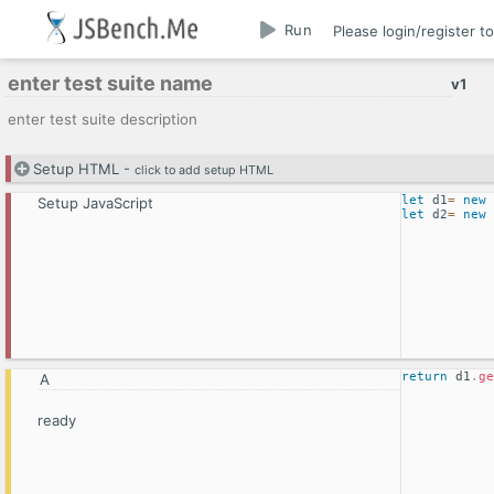
Run
Please login/register t
v
1
Setup HTML -
click to add setup HTML
let
 d1
=
new
Setup JavaScript
let
 d2
=
new
return
 d1
.
ge
ready