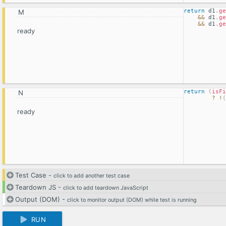
return
 d1
.
ge
&&
 d1
.
ge
&&
 d1
.
ge
ready
return
(
isFi
?
!
(
ready
Test Case -
click to add another test case
Teardown JS -
click to add teardown JavaScript
Output (DOM) -
click to monitor output (DOM) while test is running
RUN