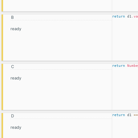
return
 d1
.
va
ready
return
Numbe
ready
return
 d1 
==
ready