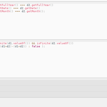
tFullYear
(
)
===
 d2
.
getFullYear
(
)
tDate
(
)
===
 d2
.
getDate
(
)
tMonth
(
)
===
 d2
.
getMonth
(
)
;
nite
(
d1
.
valueOf
(
)
)
&&
isFinite
(
d2
.
valueOf
(
)
)
(
d1
>
d2
)
-
(
d1
<
d2
)
)
:
false
)
;