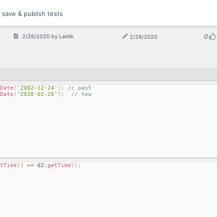
o save & publish tests
0
2/26/2020
by
Lamik
2/26/2020
Date
(
'2002-12-24'
)
;
// past
Date
(
'2020-02-26'
)
;
// now
tTime
(
)
==
 d2
.
getTime
(
)
;