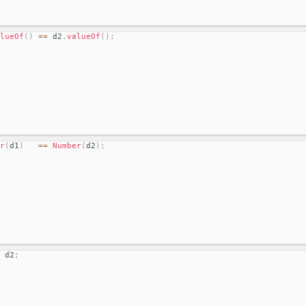
lueOf
(
)
==
 d2
.
valueOf
(
)
;
r
(
d1
)
==
Number
(
d2
)
;
 d2
;