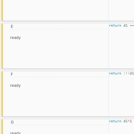
return
 d1 
==
ready
return
(
!
(
d1
ready
return
 d1
*
1
ready