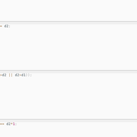
=
 d2
;
>
d2 
||
 d2
>
d1
)
)
;
==
 d2
*
1
;